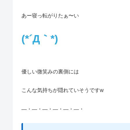
あー寝っ転がりたぁ〜い
(*´Д｀*)
優しい微笑みの裏側には
こんな気持ちが隠れていそうですw
―・―・―・―・―・―・