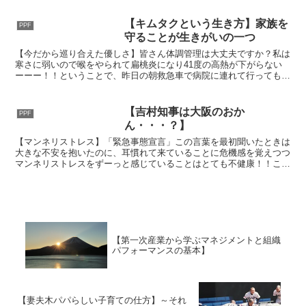
【キムタクという生き方】家族を
PPF
守ることが生きがいの一つ
【今だから巡り合えた優しさ】皆さん体調管理は大丈夫ですか？私は
寒さに弱いので喉をやられて扁桃炎になり41度の高熱が下がらない
ーーー！！ということで、昨日の朝救急車で病院に連れて行ってもら
ったのですが皆...
【吉村知事は大阪のおか
PPF
ん・・・？】
【マンネリストレス】「緊急事態宣言」この言葉を最初聞いたときは
大きな不安を抱いたのに、耳慣れて来ていることに危機感を覚えつつ
マンネリストレスをずーっと感じていることはとても不健康！！こん
な動乱の時代に...
【第一次産業から学ぶマネジメントと組織
パフォーマンスの基本】
【妻夫木パパらしい子育ての仕方】～それ