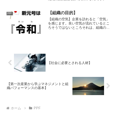
の写真は2017年偶然演説している豊田さ
んと遭遇した際のものです。マネージャ
ーなのか、秘書な...
【組織の目的】
PPF
【組織の空気】企業を訪れると「空気」
を感じます。良い空気が流れているとこ
ろそうではないところそれは、組織のコ
ミュニケーションに繋がっていてそのコ
ミュニケーションは売上や成績に繋がっ
ています。口ではうま...
【社会に必要とされる人材】
【第一次産業から学ぶマネジメントと組
織パフォーマンスの基本】
ホーム
PPF