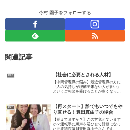
今村 園子をフォローする
関連記事
【社会に必要とされる人材】
PPF
【中間管理職の悩み】最近管理職の方に
「人の気持ちが理解出来ない人が多い」
というご相談を受けることが多くなって
います。中間管理職ともなると、上司と
の関係、部下との関係、上司と部下との
関係と３つの「関係性...
【再スタート】誰でもいつでもや
PPF
り直せる！豊田真由子の場合
【覚えてますか？】この方覚えています
か？運転手に罵声を浴びせて話題になっ
た元衆議院議員豊田真由子さんです。こ