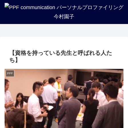
企業・法人・団体の方へ
PPFについて知る
トリセツ一覧
プロフィール
講座紹介
実績紹介
【資格を持っている先生と呼ばれる人た
ち】
PPF