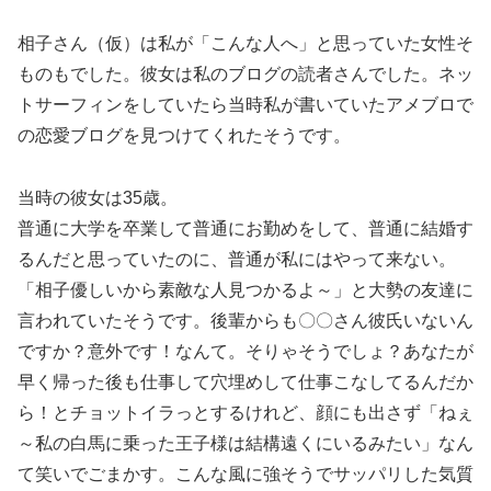
相子さん（仮）は私が「こんな人へ」と思っていた女性そ
ものもでした。彼女は私のブログの読者さんでした。ネッ
トサーフィンをしていたら当時私が書いていたアメブロで
の恋愛ブログを見つけてくれたそうです。
当時の彼女は35歳。
普通に大学を卒業して普通にお勤めをして、普通に結婚す
るんだと思っていたのに、普通が私にはやって来ない。
「相子優しいから素敵な人見つかるよ～」と大勢の友達に
言われていたそうです。後輩からも〇〇さん彼氏いないん
ですか？意外です！なんて。そりゃそうでしょ？あなたが
早く帰った後も仕事して穴埋めして仕事こなしてるんだか
ら！とチョットイラっとするけれど、顔にも出さず「ねぇ
～私の白馬に乗った王子様は結構遠くにいるみたい」なん
て笑いでごまかす。こんな風に強そうでサッパリした気質