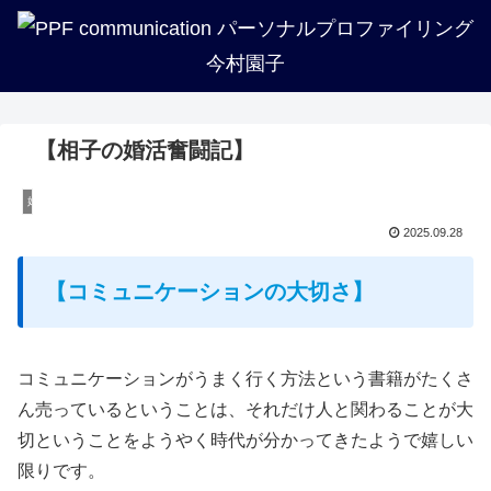
企業・法人・団体の方へ
PPFについて知る
トリセツ一覧
プロフィール
講座紹介
実績紹介
【相子の婚活奮闘記】
婚活
2025.09.28
【コミュニケーションの大切さ】
コミュニケーションがうまく行く方法という書籍がたくさ
ん売っているということは、それだけ人と関わることが大
切ということをようやく時代が分かってきたようで嬉しい
限りです。