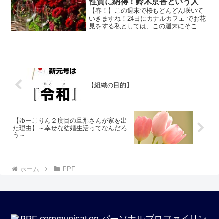
性質に納得！鈴木京香という人
【春！】この週末で桜もどんどん咲いて
いきますね！24日にカナルカフェ でお花
見をする私としては、この週末にそこま
で頑張らないで！と言う気持ちがありま
すが。。。^_^;勝手でごめんなさいね！
週末に気持の...
【組織の目的】
【ゆーこりん２度目の旦那さんが家を出
た理由】～幸せな結婚生活ってなんだろ
う～
ホーム
PPF