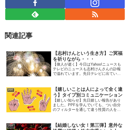
関連記事
【志村けんという生き方】ご冥福
PPF
を祈りながら・・・
【偉人が逝く】今日はYahoo!ニュースも
テレビのニュースも志村けんさんの訃報
で溢れています。先日テレビに出ている
志村さんを見ていて元気の無さ、覇気の
無さが気になっていたけれどやはり免疫
が下がっていた...
【嬉しいことは人によって全く違
PPF
う】タイプ別コミュニケーション
【嬉しい知らせ】先日嬉しい報告があり
ました。PPFを学んでいても、つい自分
のフィルターを通して違う性質の人を理
解してしまいます。彼女は自分軸で、ご
主人は相手軸。真面目な彼女は相手軸は
全てのことを知りた...
【結婚しない女！第三弾】意外な
PPF