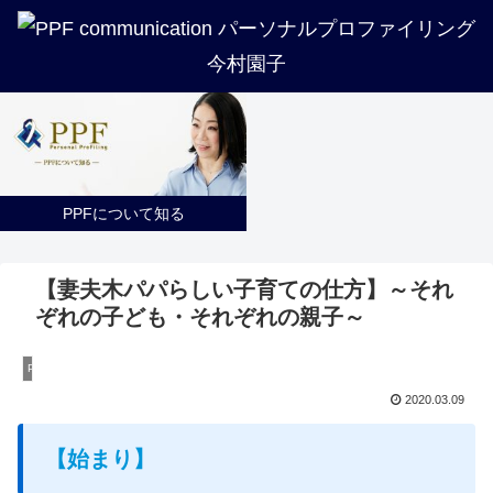
講座紹介
企業・法人・団体の方へ
PPFについて知る
トリセツ一覧
プロフィール
実績紹介
【妻夫木パパらしい子育ての仕方】～それ
ぞれの子ども・それぞれの親子～
PPF
2020.03.09
【始まり】