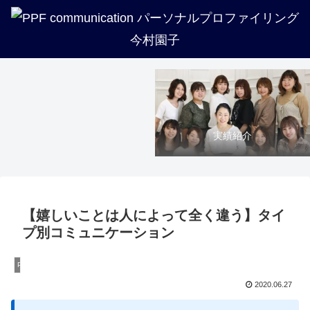
PPFについて知る
トリセツ一覧
講座紹介
企業・法人・団体の方へ
プロフィール
実績紹介
【嬉しいことは人によって全く違う】タイ
プ別コミュニケーション
PPF
2020.06.27