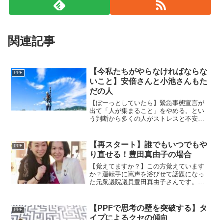
関連記事
【今私たちがやらなければならな
PPF
いこと】安倍さんと小池さんもた
だの人
【ぼーっとしていたら】緊急事態宣言が
出て「人が集まること」をやめる。とい
う判断から多くの人がストレスと不安で
あまり良い状態で居られないと思いま
す。私も、、、一番伝えたかったことが
やっと皆さんに浸透する...
【再スタート】誰でもいつでもや
PPF
り直せる！豊田真由子の場合
【覚えてますか？】この方覚えています
か？運転手に罵声を浴びせて話題になっ
た元衆議院議員豊田真由子さんです。こ
の写真は2017年偶然演説している豊田さ
んと遭遇した際のものです。マネージャ
ーなのか、秘書な...
【PPFで思考の壁を突破する】タ
PPF
イプによるクセの傾向