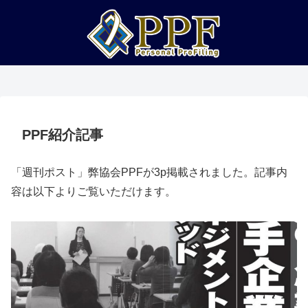
企業・法人・団体の方へ
PPFについて知る
トリセツ一覧
プロフィール
講座紹介
実績紹介
PPF紹介記事
「週刊ポスト」弊協会PPFが3p掲載されました。記事内
容は以下よりご覧いただけます。