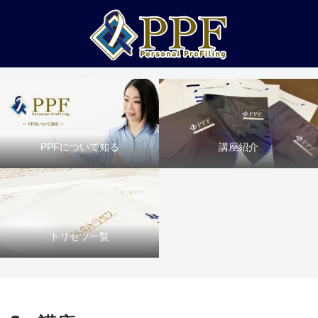
PPFについて知る
講座紹介
実績紹介
企業・法人・団体の方へ
トリセツ一覧
プロフィール