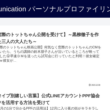
トリセツ一覧
実績紹介
窓際のトットちゃん公開を受けて】～黒柳徹子を作
た三人の大人たち～
際のトットちゃん映画公開】何気なく窓際のトットちゃんのCMを
いたら、うちの講師の鈴木朋子さんが泣いているところが映って
した😲早速ＤＭを送ったら試写会に行っていたと判明！彼女確定
ｗ彼女が...
2023.12.08
タイプ別嬉しい言葉】公式LINEアカウントPPF協会
PFを活用する方法を受けて
2月の1分で分かるPPFの活用法】12月に入り夜の街がキラキラし