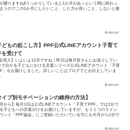
が躍りますね💃うっかりしていると1か月があっという間に終わっ
まうのでこの1か月にしたいこと、した方が良いこと、しないと後
..
2023.12.02
子どもの起こし方】PPF公式LINEアカウント子育て
PFを受けて
走突入】いよいよ12月ですね！昨日は毎月皆さんにお送りしてい
分で分かる子どもにかける言葉シリーズ公式LINEアカウント「子育
PF」をお届けしました。詳しいことはブログでとお伝えしていま
.
2023.12.02
タイプ別モチベーションの維持の方法】
月から】毎月1日は公式LINEアカウント「子育てPPF」では1分で
る子どもへの言葉がけをお届けしていますが、もう１つのライン
ウント「PPF協会」にご登録いただいている方にも今月から1分で
2023.11.03