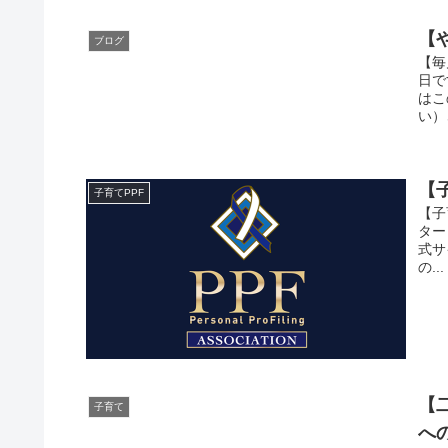
【
ブログ
【毎
日で
はこ
い）さ
【
子育てPPF
【子
ター
式サ
の...
【
子育て
へ