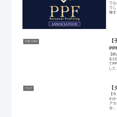
て心
てし
悔す.
【
子育てPPF
P
【師
る1
てP
した..
【
ブログ
【今
わか
アカ
分...