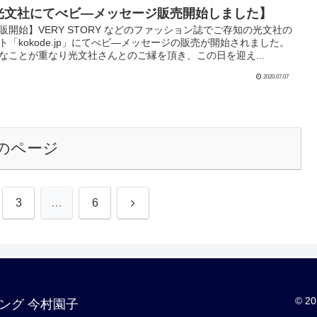
光文社にてべビ―メッセージ販売開始しました】
販開始】VERY STORY などのファッション誌でご存知の光文社の
ト「kokode.jp」にてべビ―メッセージの販売が開始されました。
なことが重なり光文社さんとのご縁を頂き、この日を迎え...
2020.07.07
のページ
次
3
…
6
へ
© 2