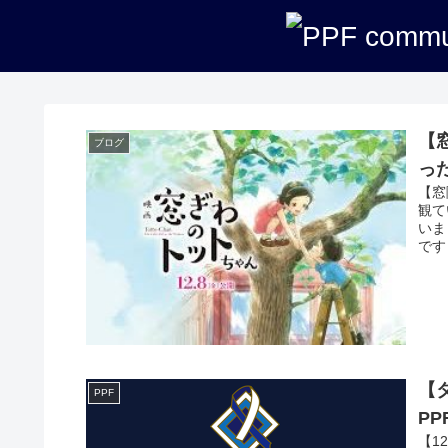
PPFについて知る
講座紹介
【
ブログ
っ
【窓
観て
いま
です
【
PPF
P
【1