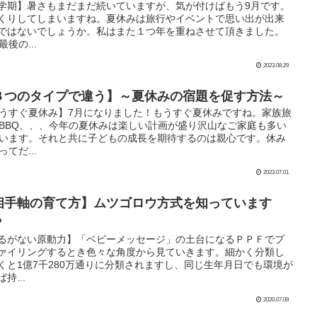
学期】暑さもまだまだ続いていますが、気が付けばもう9月です。
くりしてしまいますね。夏休みは旅行やイベントで思い出が出来
ではないでしょうか。私はまた１つ年を重ねさせて頂きました。
最後の...
2023.08.29
３つのタイプで違う】～夏休みの宿題を促す方法～
うすぐ夏休み】7月になりました！もうすぐ夏休みですね。家族旅
BBQ、、、今年の夏休みは楽しい計画が盛り沢山なご家庭も多い
います。それと共に子どもの成長を期待するのは親心です。休み
ってだ...
2023.07.01
相手軸の育て方】ムツゴロウ方式を知っています
？
るがない原動力】「ベビーメッセージ」の土台になるＰＰＦでプ
ァイリングするとき色々な角度から見ていきます。細かく分類し
くと1億7千280万通りに分類されますし、同じ生年月日でも環境が
持...
2020.07.09