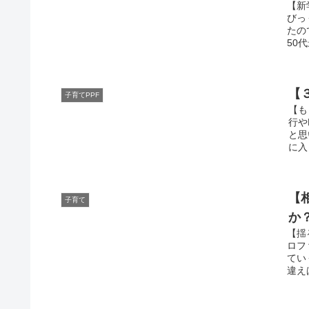
【新
びっ
たの
50代
【
子育てPPF
【も
行や
と思
に入
【
子育て
か
【揺
ロフ
てい
違えば