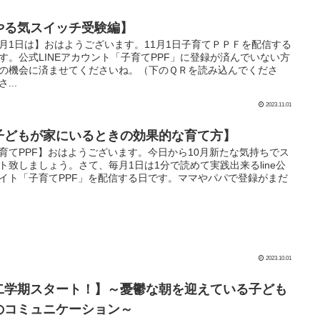
やる気スイッチ受験編】
月1日は】おはようございます。11月1日子育てＰＰＦを配信する
す。公式LINEアカウント「子育てPPF」に登録が済んでいない方
の機会に済ませてくださいね。（下のＱＲを読み込んでくださ
...
2023.11.01
子どもが家にいるときの効果的な育て方】
育てPPF】おはようございます。今日から10月新たな気持ちでス
ト致しましょう。さて、毎月1日は1分で読めて実践出来るline公
イト「子育てPPF」を配信する日です。ママやパパで登録がまだ
2023.10.01
二学期スタート！】～憂鬱な朝を迎えている子ども
のコミュニケーション～