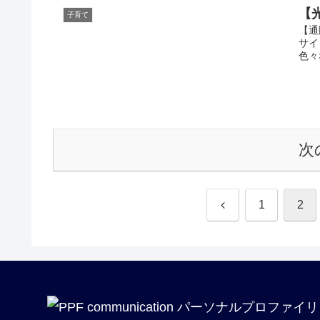
【
子育て
【通
サイ
色々
次
前
1
2
へ