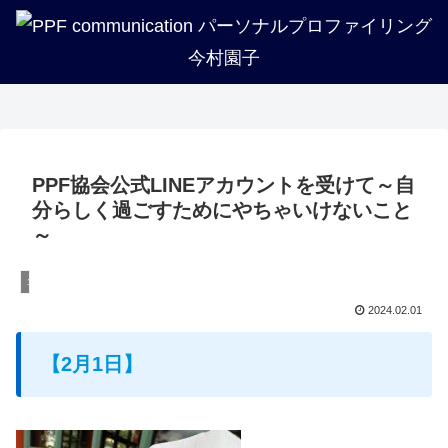
企業・法人・団体の方へ
PPFについて知る
トリセツ一覧
プロフィール
講座紹介
実績紹介
PPF協会公式LINEアカウントを受けて～自
分らしく過ごすためにやちゃいけないこと
～
１分で分かるPPF活用法解説
2024.02.01
【2月1日】