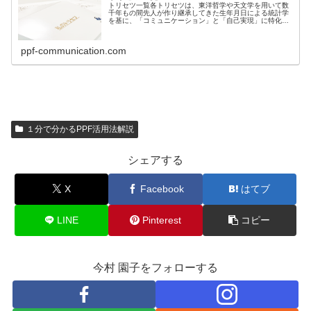
トリセツ一覧各トリセツは、東洋哲学や天文学を用いて数
千年もの間先人が作り継承してきた生年月日による統計学
を基に、「コミュニケーション」と「自己実現」に特化し
て３万人のプロファイリングをして作られたメソ...
ppf-communication.com
１分で分かるPPF活用法解説
シェアする
X
Facebook
はてブ
LINE
Pinterest
コピー
今村 園子をフォローする