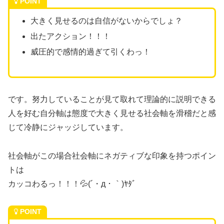
POINT
大きく見せるのは自信がないからでしょ？
出たアクション！！！
威圧的で感情的過ぎて引くわっ！
です。努力していることが見て取れて理論的に説明できる
人を好む自分軸は態度で大きく見せる社会軸を滑稽だと感
じて冷静にジャッジしています。
社会軸がこの場合社会軸にネガティブな印象を持つポイン
トは
カッコわるっ！！！💦(´・д・｀)ﾔﾀﾞ
POINT