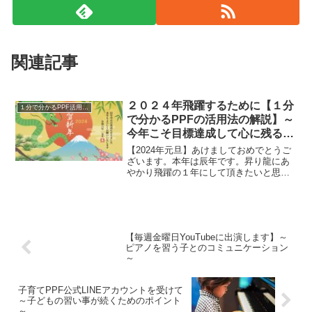
関連記事
２０２４年飛躍するために【１分
１分で分かるPPF活用法解説
で分かるPPFの活用法の解説】～
今年こそ目標達成して心に残る１
年に～
【2024年元旦】あけましておめでとうご
ざいます。本年は辰年です。昇り龍にあ
やかり飛躍の１年にして頂きたいと思い
ます。そこで、今年最初の公式
LINE「PPF協会」～１分で分かるPPF活
用法～では、「今...
【毎週金曜日YouTubeに出演します】～
ピアノを習う子とのコミュニケーション
～
子育てPPF公式LINEアカウントを受けて
～子どもの習い事が続くためのポイント
～