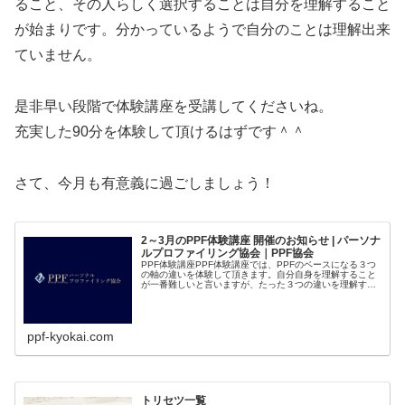
ること、その人らしく選択することは自分を理解すること
が始まりです。分かっているようで自分のことは理解出来
ていません。
是非早い段階で体験講座を受講してくださいね。
充実した90分を体験して頂けるはずです＾＾
さて、今月も有意義に過ごしましょう！
2～3月のPPF体験講座 開催のお知らせ | パーソナ
ルプロファイリング協会｜PPF協会
PPF体験講座PPF体験講座では、PPFのベースになる３つ
の軸の違いを体験して頂きます。自分自身を理解すること
が一番難しいと言いますが、たった３つの違いを理解する
だけで楽になったり、納得することが沢山...
ppf-kyokai.com
トリセツ一覧