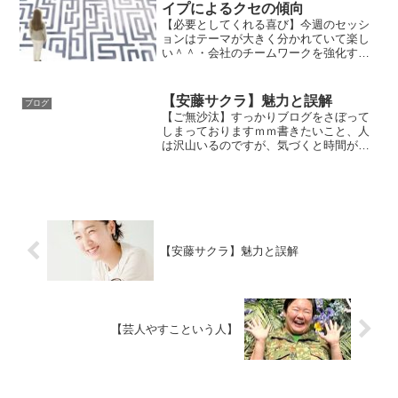
イプによるクセの傾向
【必要としてくれる喜び】今週のセッシ
ョンはテーマが大きく分かれていて楽し
い＾＾・会社のチームワークを強化する
ためのリモートセッション・講座のフォ
ローのためのリモートセッション・マネ
ジメントを上達するた...
【安藤サクラ】魅力と誤解
ブログ
【ご無沙汰】すっかりブログをさぼって
しまっておりますｍｍ書きたいこと、人
は沢山いるのですが、気づくと時間が経
っています（言い訳に過ぎません💦）さ
て、今日はストーリーにも挙げたように
講座がない１日という...
【安藤サクラ】魅力と誤解
【芸人やすこという人】