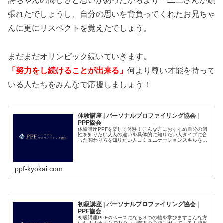
詩ちゃんの悔しさと思いがあったからより一二三さんが頑
張れたでしょうし、自分の思いを背負ってくれたお兄ちゃ
んに更にリスペクトを覚えたでしょう。
まだまだオリンピック続いていきます。
「努力をし続けることが出来る」
何より尊い才能を持って
いる人たちをみんなで応援しましょう！
体験講座 | パーソナルプロファイリング協会｜
PPF協会
体験講座PPFを楽しく体験！こんな方におすすめ自分の個
性を知りたい人人の違いを具体的に知りたい人タイプに合
った関わり方を知りたい人コミュニケーションスキルを上
げたい人新しい仕事を考えている人カリキュラ...
ppf-kyokai.com
初級講座 | パーソナルプロファイリング協会｜
PPF協会
初級講座PPFのベースになる３つの軸を学びますこんな方
におすすめ子育て中のママ部下の育成に困っている人成果