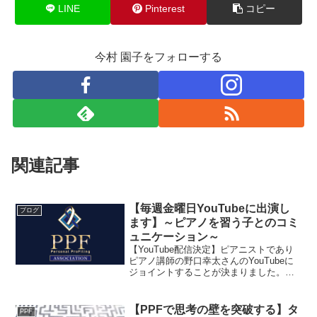
LINE
Pinterest
コピー
今村 園子をフォローする
関連記事
【毎週金曜日YouTubeに出演し
ブログ
ます】～ピアノを習う子とのコミ
ュニケーション～
【YouTube配信決定】ピアニストであり
ピアノ講師の野口幸太さんのYouTubeに
ジョイントすることが決まりました。お
子さんがピアノを習っていご家庭の方は
もちろんですが、皆さんの楽しんで頂け
ると思い...
【PPFで思考の壁を突破する】タ
PPF