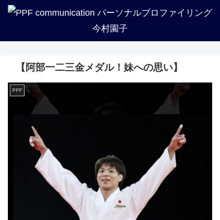
企業・法人・団体の方へ
PPFについて知る
トリセツ一覧
プロフィール
講座紹介
実績紹介
【阿部一二三金メダル！妹への思い】
PPF