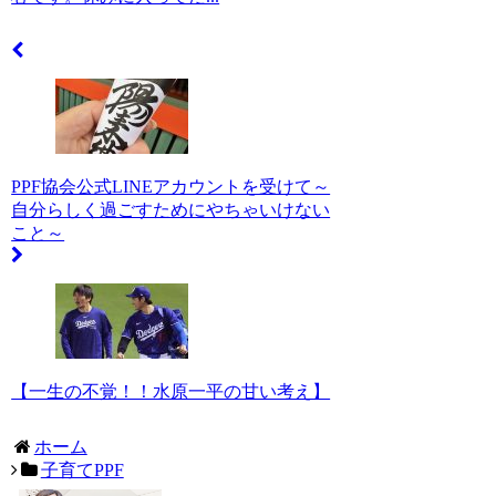
PPF協会公式LINEアカウントを受けて～
自分らしく過ごすためにやちゃいけない
こと～
【一生の不覚！！水原一平の甘い考え】
ホーム
子育てPPF