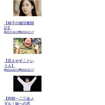
【相子の婚活奮闘
記】
2025.09.28
2026.02.17
【芸人やすことい
う人】
2024.08.31
2026.02.17
【阿部一二三金メ
ダル！妹への思