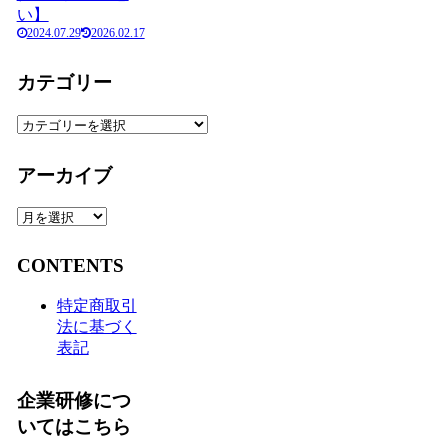
い】
2024.07.29
2026.02.17
カテゴリー
カ
テ
ゴ
アーカイブ
リ
ー
ア
ー
カ
CONTENTS
イ
ブ
特定商取引
法に基づく
表記
企業研修につ
いてはこちら