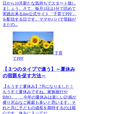
日から10月新たな気持ちでスタート致し
ましょう。さて、毎月1日は1分で読めて
実践出来るline公式サイト「子育てPPF」
を配信する日です。ママやパパで登録が
まだの...
子育
てPPF
【３つのタイプで違う】～夏休み
の宿題を促す方法～
【もうすぐ夏休み】7月になりました！
もうすぐ夏休みですね。家族旅行や
BBQ、、、今年の夏休みは楽しい計画が
盛り沢山なご家庭も多いと思います。そ
れと共に子どもの成長を期待するのは親
心です。休みに入ってだ...