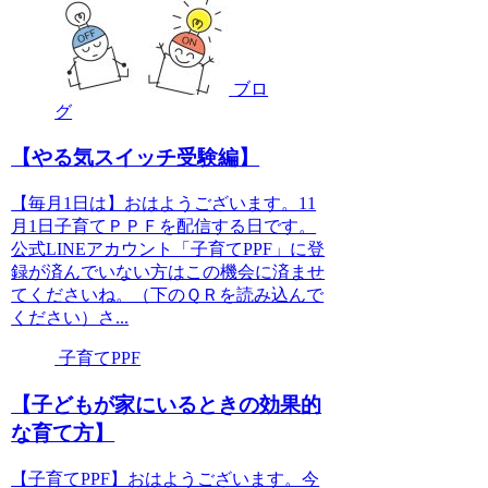
ブロ
グ
【やる気スイッチ受験編】
【毎月1日は】おはようございます。11
月1日子育てＰＰＦを配信する日です。
公式LINEアカウント「子育てPPF」に登
録が済んでいない方はこの機会に済ませ
てくださいね。（下のＱＲを読み込んで
ください）さ...
子育てPPF
【子どもが家にいるときの効果的
な育て方】
【子育てPPF】おはようございます。今